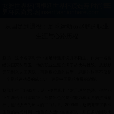
女篮世界杯|阿根廷世界杯预选赛|时尚世
界杯风尚秀场|insertfashionhere.com
从国足到退役：足球运动员赵鹏的职业
生涯与心路历程
赵鹏，这个名字对于中国足球迷来说并不陌生。作为一名曾
经的国家队后卫，他的职业生涯充满了起伏与挑战。从默默
无闻到入选国家队，再到退役后的转型，赵鹏的故事不仅是
一个足球运动员的成长史，更是中国足球发展的缩影。
赵鹏出生于1983年，从小便展现出了对足球的热爱。他的职
业生涯始于河南建业，凭借出色的防守能力和顽强的拼搏精
神，他很快成为球队的主力后卫。2009年，赵鹏迎来了职业
生涯的高光时刻，他首次入选中国国家队，并在多场国际比