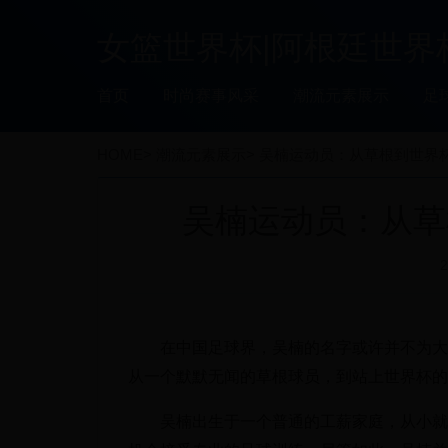
女篮世界杯|阿根廷世界杯预选
首页
时尚赛事风采
潮流元素展示
足
HOME
>
潮流元素展示
>
吴楠运动员：从草根到世界
吴楠运动员：从草
2
在中国足球界，吴楠的名字或许并不为大
从一个默默无闻的草根球员，到站上世界杯的
吴楠出生于一个普通的工薪家庭，从小就