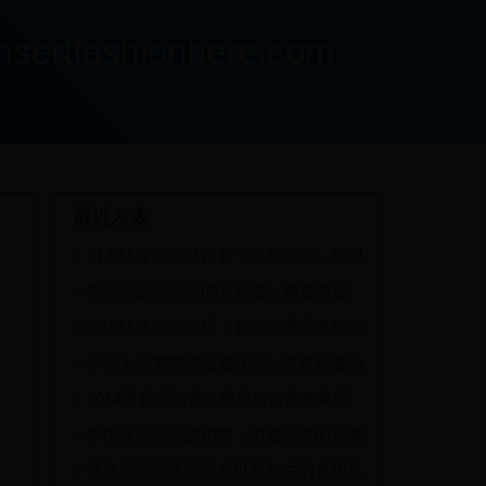
ashionhere.com
最近发表
日本队今晚足球比赛：挑战强敌，展现
亚洲足球实力
揭秘三级运动员60米标准：速度与技
巧的完美结合
中国队历史性突破：首次挺进世界杯决
赛圈的背后故事
卓尔人奋勇拼搏虽败犹荣，世界杯赛场
上的激情与遗憾
2014男篮世锦赛：库里如何带领美国
队问鼎冠军？
中国女运动员的肥臀：力量与美的完美
结合
英超球员阿里凯恩在世界杯中的表现及