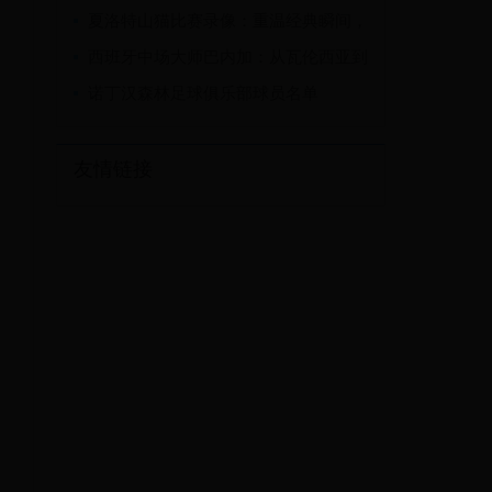
能、更便捷
夏洛特山猫比赛录像：重温经典瞬间，
解析球队战术与球员表现
西班牙中场大师巴内加：从瓦伦西亚到
世界杯的传奇征程
诺丁汉森林足球俱乐部球员名单
友情链接