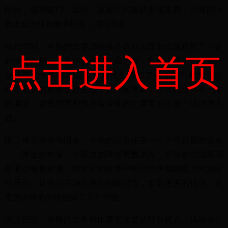
防线，成功破门。因此，从双方的攻防表现来看，今晚的比
赛出现大球的概率较高，值得期待。
与此同时，今晚的比赛场地条件也对大球的出现起到了一定
点击进入首页
的推动作用。卡塔尔的夜间气温适宜，有利于球员们发挥最
佳状态，长时间的高强度对抗也增加了进球的可能性。此
外，两队的前锋状态正佳，射门效率高，防守端也存在一定
的漏洞，这些因素都预示着今晚的比赛可能会是一场进球大
战。
除了球员和场地因素，今晚的比赛还有一个不可忽视的元素
——球迷的热情。卡塔尔的球迷氛围浓厚，无论是在现场还
是通过电视转播，球迷们的欢呼声和加油声都能极大地激励
球员们，让他们在场上更加积极进攻，争取更多的进球。这
也为大球的出现增添了几分可能。
综上所述，今晚的世界杯比赛无论是从球队状态、场地条件