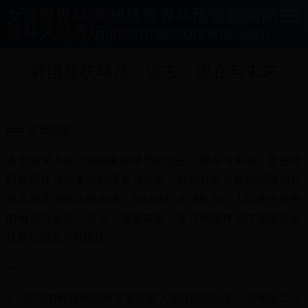
女篮世界杯|阿根廷世界杯预选赛|时尚世
界杯风尚秀场|insertfashionhere.com
韩国曼联球员：过去、现在与未来
### 文章摘要
本文将深入探讨韩国曼联球员的过去、现在与未来。首先回
顾韩国球员在曼联的历史与影响，然后分析当前韩国球员在
俱乐部及国家队的表现，探讨他们在球队和个人职业生涯中
的角色与发展。最后，展望未来，探讨韩国球员在曼联及全
球足坛的潜力与挑战。
---
1、过去的辉煌韩国球员首次进入曼联队的历史可追溯至二十