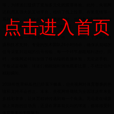
等，为球迷们提供了更加多元化的观赛体验。此外，央视网
还利用其强大的互动平台，组织了线上投票、有奖竞猜等一
系列活动，让球迷在享受比赛的同时，也能参与到赛事的讨
点击进入首页
论中来，增强了观赛的互动性和趣味性。
为了确保每一个直播信号的稳定性，央视网投入了大量的资
源和技术支持。专业的技术团队24小时待命，确保从前端的
信号采集到后端的信号传输，每一个环节都能顺利进行。同
时，央视网还特别加强了移动端的直播体验，无论是手机、
平板还是电脑，球迷们都能随时随地观看比赛，不错过任何
精彩瞬间。
2018年世界杯虽然已经落下帷幕，但央视网对体育赛事的热
情和支持不会停止。未来，央视网将继续为全国球迷带来更
多精彩赛事，让体育精神传递到每一个角落。无论是在绿茵
场上奔跑的运动员，还是在屏幕前尖叫的球迷，都将感受到
体育带来的无限魅力。