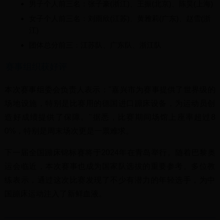
男子个人前三名：张子豪(浙江)、王振(北京)、陈昊(上海)
女子个人前三名：刘雨欣(江苏)、黄雅莉(广东)、赵雪(浙
江)
团体总分前三：江苏队、广东队、浙江队
赛事组织获好评
本次赛事组委会负责人表示："嘉兴市为赛事提供了世界级的
场地设施，特别是比赛用的德国进口蹦床设备，为运动员创
造好成绩提供了保障。"据悉，比赛期间场馆上座率超过8
0%，特别是周末场次更是一票难求。
下一届全国蹦床锦标赛将于2024年在青岛举行。随着巴黎奥
运会临近，本次赛事也成为国家队选拔的重要参考。多位教
练表示，通过这次比赛发现了不少有潜力的年轻选手，为中
国蹦床运动注入了新鲜血液。