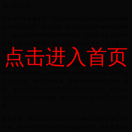
场上崭露头角。
在世界杯体育赛事中，龙岩的马拉松运动员们面对来自世界
各地的顶尖选手，毫不畏惧。他们以稳定的节奏和出色的耐
力，在长距离的赛程中始终保持领先。特别是在最后的冲刺
阶段，他们更是展现了惊人的爆发力和意志力，最终赢得了
点击进入首页
观众的阵阵掌声和喝彩。
这些运动员的成功并非偶然。他们背后有着科学的训练计划
和专业的教练团队。龙岩市政府和体育局也为他们提供了全
方位的支持，包括训练设施、营养补给和心理辅导等。此
外，龙岩的马拉松文化也深深影响了这些运动员，他们从小
就受到马拉松精神的熏陶，培养了坚韧不拔和永不放弃的品
质。
展望未来，龙岩的马拉松运动员们将继续在国际赛场上追求
卓越。他们不仅希望为自己和龙岩赢得荣誉，更希望通过自