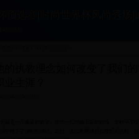
赛|时尚世界杯风尚秀场|insertf
球时尚搭配
教理念如何改变了我们的职业生涯？
他的执教理念如何改变了我们的
职业生涯？
025-04-29 00:02:02
无疑是一个重要的篇章。作为一位经验丰富的教练，李秋平不仅
涯中留下了深刻的印记。近日，几位新疆球员在接受采访时，分