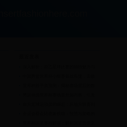
ashionhere.com
最近发表
深入解析：荷乙足球比赛的独特魅力与
竞技特点
中国男篮世界杯小组赛首战告捷，击败
科特迪瓦开启冲击之旅
世界杯胜平负预测：揭秘赛场背后的数
据与策略
男运动员世界杯赛场意外漏内裤，引发
网友热议与反思
南方足球运动员的崛起：从地方联赛到
世界杯舞台的辉煌历程
全运会群众比赛象棋组：智慧与策略的
巅峰对决
世界杯国足赛程解读：解析国足晋级之