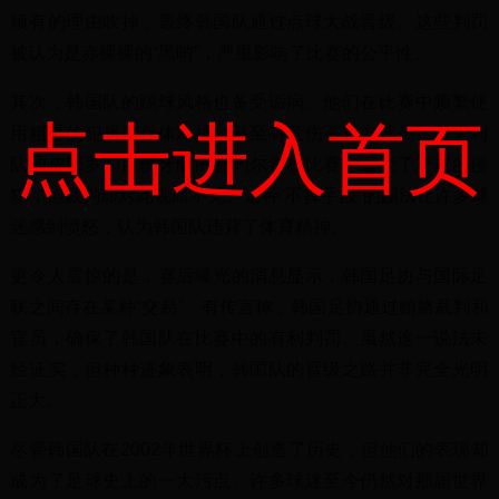
须有的理由吹掉，最终韩国队通过点球大战晋级。这些判罚
被认为是赤裸裸的“黑哨”，严重影响了比赛的公平性。
其次，韩国队的踢球风格也备受诟病。他们在比赛中频繁使
点击进入首页
用粗暴的犯规和身体对抗，甚至有意伤害对方球员。意大利
队的皮耶罗和西班牙队的普约尔都在比赛中遭受了严重的侵
犯，但裁判却对此视而不见。这种“不择手段”的踢法让许多球
迷感到愤怒，认为韩国队违背了体育精神。
更令人震惊的是，赛后曝光的消息显示，韩国足协与国际足
联之间存在某种“交易”。有传言称，韩国足协通过贿赂裁判和
官员，确保了韩国队在比赛中的有利判罚。虽然这一说法未
经证实，但种种迹象表明，韩国队的晋级之路并非完全光明
正大。
尽管韩国队在2002年世界杯上创造了历史，但他们的表现却
成为了足球史上的一大污点。许多球迷至今仍然对那届世界