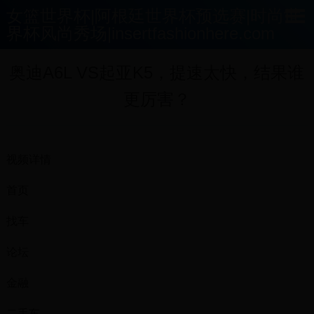
女篮世界杯|阿根廷世界杯预选赛|时尚世
界杯风尚秀场|insertfashionhere.com
奥迪A6L VS起亚K5，提速太快，结果谁
更厉害？
视频详情
首页
找车
论坛
金融
二手车