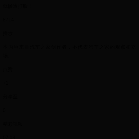
就惨遭打脸！
8714
播放
本内容来自汽车之家创作者，不代表汽车之家的观点和立
场。
点赞
+1
分享至
0
精彩视频
07:08