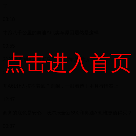
了
03:18
才跑八千公里的奥迪A6l,卖车原因居然是这样...
00:55
点击进入首页
2025款奥迪A6L最新落地价及功能配置介绍！
05:19
开A6L让人摸不着底？别闹，一眼看透！本月行情奉上
12:47
商务的底色是安心，沃尔沃全新S90和奥迪A6L谁更值得买？
00:37