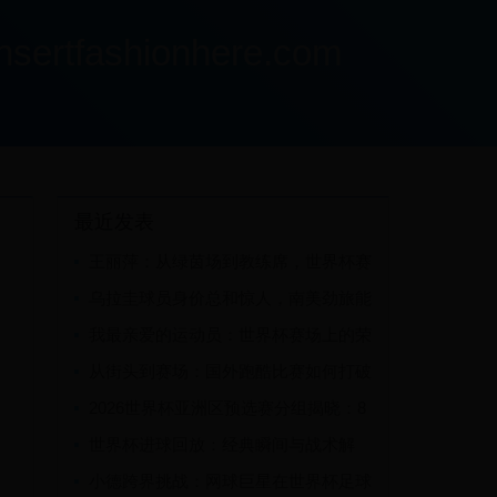
ashionhere.com
最近发表
王丽萍：从绿茵场到教练席，世界杯赛
场上的女性力量
乌拉圭球员身价总和惊人，南美劲旅能
否在世界杯再创辉煌？
我最亲爱的运动员：世界杯赛场上的荣
耀与泪水
从街头到赛场：国外跑酷比赛如何打破
界限，成为全球体育新潮流？
2026世界杯亚洲区预选赛分组揭晓：8
个小组竞争激烈，谁能突围晋级？
世界杯进球回放：经典瞬间与战术解
析，带你重温足球盛宴
小德跨界挑战：网球巨星在世界杯足球