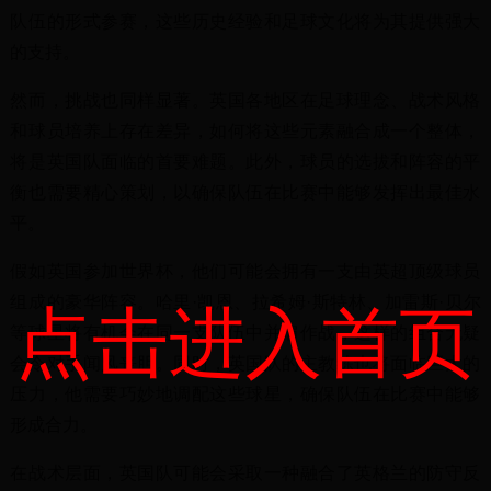
队伍的形式参赛，这些历史经验和足球文化将为其提供强大
的支持。
然而，挑战也同样显著。英国各地区在足球理念、战术风格
和球员培养上存在差异，如何将这些元素融合成一个整体，
将是英国队面临的首要难题。此外，球员的选拔和阵容的平
衡也需要精心策划，以确保队伍在比赛中能够发挥出最佳水
平。
假如英国参加世界杯，他们可能会拥有一支由英超顶级球员
组成的豪华阵容。哈里·凯恩、拉希姆·斯特林、加雷斯·贝尔
点击进入首页
等球星将有机会在同一支队伍中并肩作战，这样的组合无疑
会令对手闻风丧胆。同时，英国队的主教练也将面临巨大的
压力，他需要巧妙地调配这些球星，确保队伍在比赛中能够
形成合力。
在战术层面，英国队可能会采取一种融合了英格兰的防守反