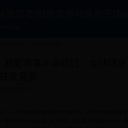
赛|时尚世界杯风尚秀场|insertf
球时尚搭配
赛事不容错过，全球球迷狂欢盛宴
吧：精彩赛事不容错过，全球球迷
狂欢盛宴
025-05-28 10:16:17
之一，每年都会吸引数以亿计的球迷关注。而今年的世界杯更是
一场场精彩绝伦的比赛。作为球迷，我们自然不想错过任何一场