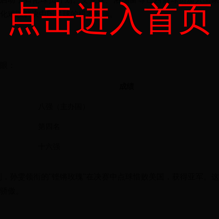
点击进入首页
化难以解决中国足球的根本问题。
眼：
成绩
八强（主办国）
第四名
十六强
刻，孙雯领衔的"铿锵玫瑰"在决赛中点球惜败美国，获得亚军。这
骄傲。