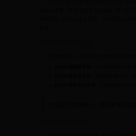
2002年韩日世界杯是中国足球历史上
界杯决赛圈。尽管小组赛三战皆负（0-2负哥
同场竞技，已然创造了历史。当时的主力阵容
乐道。
冲击世界杯的艰难之路
自2002年后，中国男足在世界杯预选赛
2006年德国世界杯
：小组赛阶段因净胜
2010年南非世界杯
：20强赛即遭淘汰，
2018年俄罗斯世界杯
：12强赛最后时刻
"中国足球需要耐心，青训体系的建设至
归化球员政策与争议
为冲击2022年卡塔尔世界杯，中国足