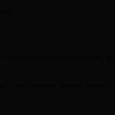
下几点：
深入，中国足球或许能在不远的将来再次站上世界杯的舞台。但这
表现
中国乒乓球新星陈幸同：从青涩到成熟，她的世界杯征程与未来展望