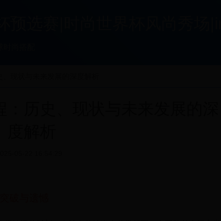
赛|时尚世界杯风尚秀场|insertf
球时尚搭配
史、现状与未来发展的深度解析
程：历史、现状与未来发展的深
度解析
025-05-22 16:54:29
的突破与遗憾