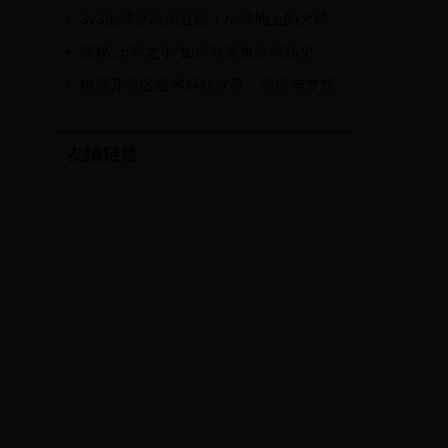
港球迷的集体记忆
3v3足球赛高清直播：小场地上的大精
彩，与世界杯不一样的刺激体验
揭秘“上帝之手”如何改变世界杯历史：
马拉多纳的传奇瞬间
椒江开发区世界杯狂欢夜：激情与梦想
的交织
友情链接