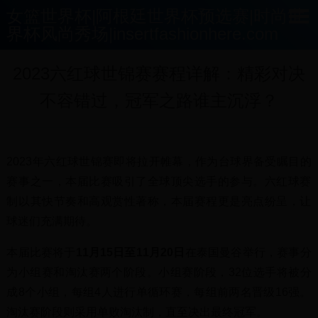
女篮世界杯|阿根廷世界杯预选赛|时尚世
界杯风尚秀场|insertfashionhere.com
2023六红球世锦赛赛程详解：精彩对决
不容错过，冠军之路谁主沉浮？
2023年六红球世锦赛即将拉开帷幕，作为台球界备受瞩目的
赛事之一，本届比赛吸引了全球顶尖选手的参与。六红球赛
制以其快节奏和高观赏性著称，本届赛程更是亮点纷呈，让
球迷们充满期待。
本届比赛将于
11月15日至11月20日
在泰国曼谷举行，赛事分
为小组赛和淘汰赛两个阶段。小组赛阶段，32位选手将被分
成8个小组，每组4人进行单循环赛，每组前两名晋级16强。
淘汰赛阶段则采用单败淘汰制，直至决出最终冠军。