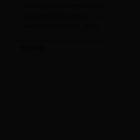
容展翼高飞
从古典健美比赛分组看世界杯体育竞技
的多样性与包容性
2019年世界杯英格兰对阵美国：一场
激动人心的足球盛宴
梅西造世界杯经典:3人夹防，突然直
塞!不看人助攻，绝了
友情链接