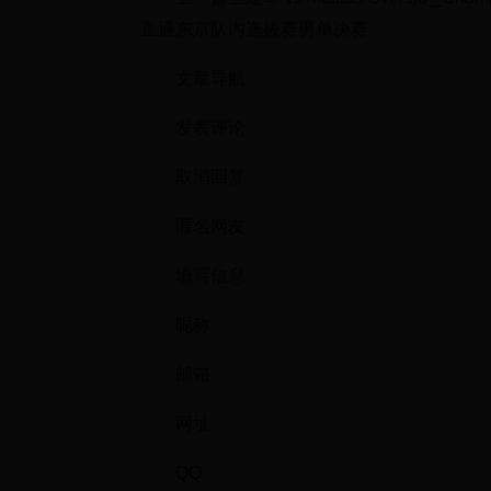
直通东京队内选拔赛男单决赛
文章导航
发表评论
取消回复
匿名网友
填写信息
昵称
邮箱
网址
QQ