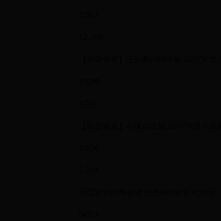
10/07
12,798
【画质修复】王励勤vs柳承敏 2007年
10/06
8,085
【画质修复】马琳vs王皓 2007年世乒
10/06
5,224
刘国梁vs田崎俊雄 特色鲜明的时代对决
04/22