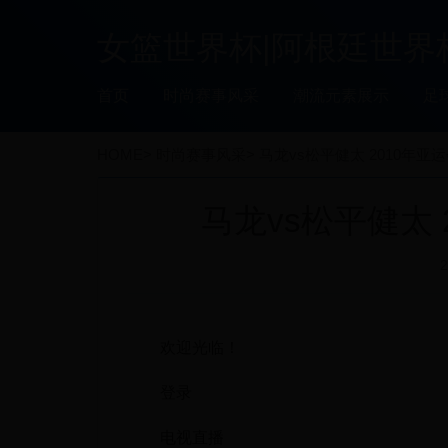
女篮世界杯|阿根廷世界杯预选
首页
时尚赛事风采
潮流元素展示
足
HOME
>
时尚赛事风采
>
马龙vs松平健太 2010年亚运
马龙vs松平健太 
2
欢迎光临！
登录
电视直播