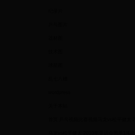
纪录片
乒乓图片
器材图
技术图
球星图
乱七八糟
wordpress
关于本站
首页 乒乓视频比赛视频马龙vs松平健太 2
马龙vs松平健太 2010年亚运会男单1/4