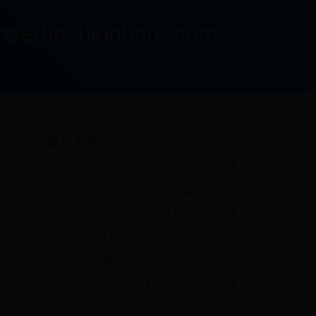
ashionhere.com
最近发表
山西球迷狂欢夜！世界杯预选赛山西赛
区比赛直播全攻略
利物浦转会市场大动作：新援加盟助力
红军冲击世界杯赛季
乌拉圭世界杯：一场垃圾般的比赛，球
迷的失望与愤怒
青岛集结！揭秘世界杯运动员备战日
常：训练、美食与海滨风情
小马哥:和桑保利关系正常 巴萨输球也
开批评会
迈阿密热球员名单曝光：新赛季阵容深
度分析与未来展望
法国国家队在2024年世界杯：年轻阵