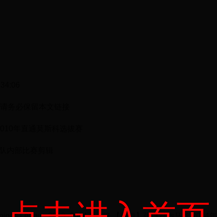
4:06
请务必保留本文链接
2010年直通莫斯科选拔赛
女队内部比赛剪辑
点击进入首页
hampions League 2013_2014下一篇 【剪辑】张继科vs马龙 2014年