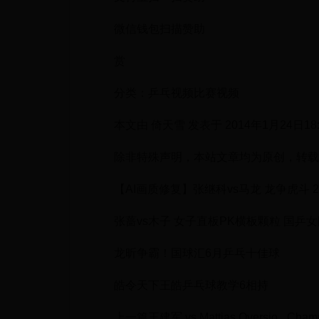
微信钱包扫描赞助
赏
分类：乒乓视频比赛视频
本文由 倚天雪 发表于 2014年1月24日18:3
除非特殊声明，本站文章均为原创，转载
【AI画质修复】张继科vs马龙 龙争虎斗 
张蔷vs木子 女子直板PK横板颗粒 国乒
龙昕争霸！国球汇6月乒乓十佳球
皓令天下王皓乒乓球教学6相持
上一篇王建军 vs Mattias Oversjo _C