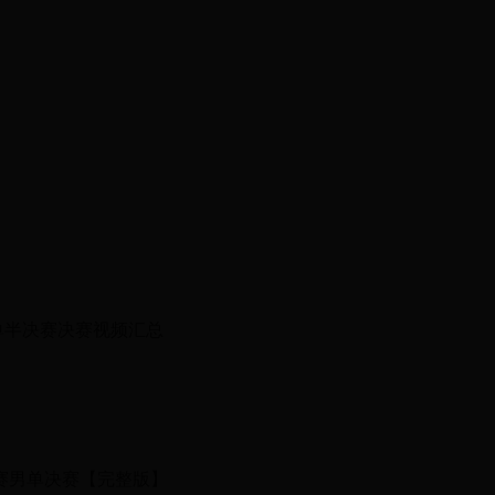
单半决赛决赛视频汇总
乒赛男单决赛【完整版】