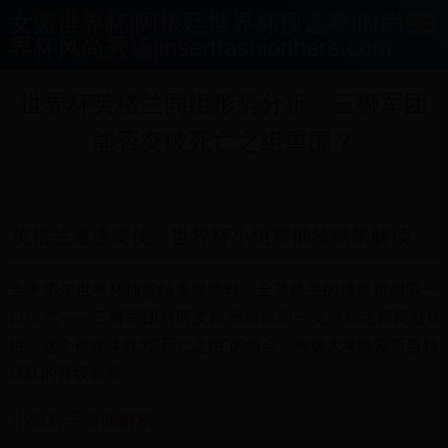
女篮世界杯|阿根廷世界杯预选赛|时尚世
界杯风尚秀场|insertfashionhere.com
世界杯英格兰同组形势分析：三狮军团
能否突破死亡之组重围？
英格兰遭遇硬仗：世界杯小组赛抽签结果解读
当卡塔尔世界杯抽签结果揭晓时，全英格兰的球迷都倒吸一
口凉气——三狮军团与两支欧洲劲旅和一支神秘之师同处B
组。这个被媒体称为"死亡之组"的组合，将极大考验索斯盖特
球队的晋级前景。
小组对手全面解析