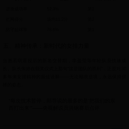
进攻成功率
52.3%
第1
拦网得分
场均11.2分
第2
防守起球率
78.6%
第1
五、精神传承：新时代的女排力量
当惠若琪退役后的新老交替期，李盈莹等年轻队员快速成
长。队长朱婷在颁奖仪式上那句“这是团队的胜利”，正是对30
多年来女排精神的最佳诠释——无论顺境逆境，永远保持拼
搏的姿态。
“每次技术暂停，郎导说的最多的是‘把我们的东
西打出来’”——央视解说员洪钢赛后点评