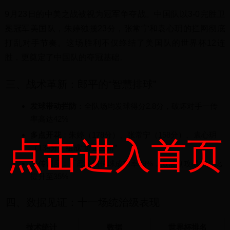
9月23日的中美之战被视为冠军争夺战。中国队以3-0完胜卫
冕冠军美国队，朱婷独揽23分，张常宁和袁心玥的拦网彻底
打乱对手节奏。这场胜利不仅终结了美国队的世界杯12连
胜，更奠定了中国队的夺冠基础。
三、战术革新：郎平的“智慧排球”
发球带动拦防
：全队场均发球得分2.8分，破坏对手一传
率高达42%
多点开花
：朱婷（178分）、张常宁（158分）、袁心玥
点击进入首页
（134分）组成“黄金三角”
二传调度
：丁霞场均传球成功率89%，激活副攻战术占比
提升至35%
四、数据见证：十一场统治级表现
技术统计
数据
世界杯排名