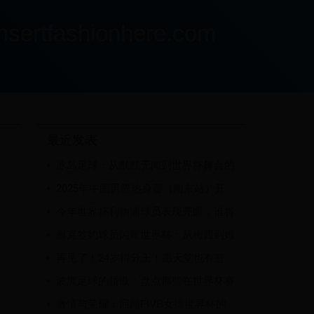
ashionhere.com
最近发表
冰岛足球：从默默无闻到世界杯舞台的
崛起
2025年中国男篮热身赛（南京站）开
票 球迷购票可享多个景点优惠
今年世界杯利物浦球员表现亮眼，谁将
成为最大赢家？
耐克签约球员闪耀世界杯：从梅西到姆
巴佩的足球传奇
再见了！24岁得分王！愿天堂也有篮
球
波黑足球的骄傲：盘点那些在世界杯赛
场上闪耀的波黑球员们
激情与荣耀：回顾FIVB女排世界杯的