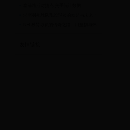
经典瞬间与中国女排的辉煌征程
塞浦路斯对捷克 交手统计数据
湖南羽毛球队现役球员的崛起与未来：
从地方队到国际赛场的辉煌之路
NFL独臂球员的传奇之路：用坚韧与热
爱改写橄榄球历史
友情链接