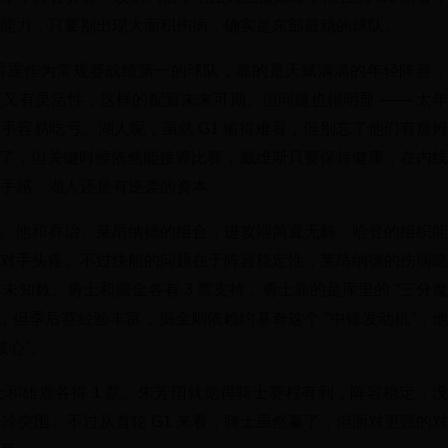
能力，只要别出现大面积伤病，确实是东部最稳的球队。
。雷霆作为常规赛战绩第一的球队，靠的是天赋满满的年轻阵容，
度又有灵活性，这样的配置未来可期。但问题也很明显 —— 太年
手容易吃亏。湖人呢，虽然 G1 输得难看，但别忘了他们有詹姆
纪大了，但关键时候依然能接管比赛，戴维斯只要保持健康，在内线
手感，湖人还是有逆袭的资本。
执念”。他和乔治、莱昂纳德的组合，进攻端简直无解：哈登的组织能
对手头疼。不过快船的问题在于阵容稳定性，莱昂纳德的伤病隐
知数。勇士和掘金各有 3 票支持，勇士靠的是库里的 “三分魔
，但季后赛经验丰富；掘金则依赖约基奇这个 “中锋发动机”，他
核心”。
和雄鹿各得 1 票。朱芳雨就觉得骑士赛程有利，阵容稳定，没
爆冷突围。不过从首轮 G1 来看，骑士虽然赢了，但面对更强的对